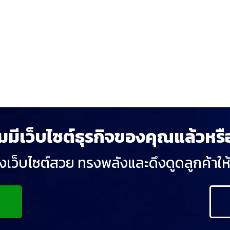
มมีเว็บไซต์ธุรกิจของคุณแล้วหรื
างเว็บไซต์สวย ทรงพลังและดึงดูดลูกค้าใ