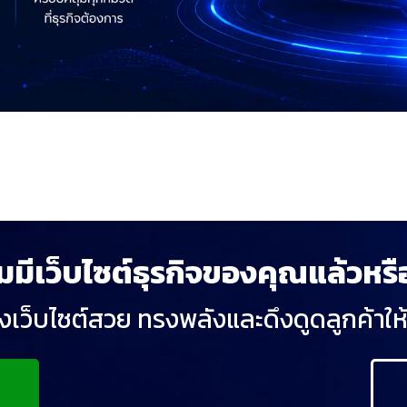
มมีเว็บไซต์ธุรกิจของคุณแล้วหรื
างเว็บไซต์สวย ทรงพลังและดึงดูดลูกค้าใ